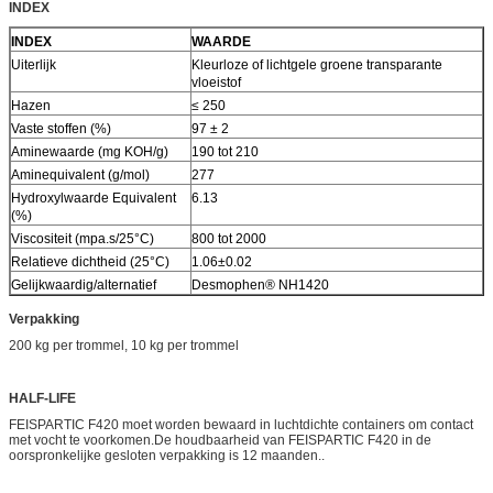
INDEX
INDEX
WAARDE
Uiterlijk
Kleurloze of lichtgele groene transparante
vloeistof
Hazen
≤ 250
Vaste stoffen (%)
97 ± 2
Aminewaarde (mg KOH/g)
190 tot 210
Aminequivalent (g/mol)
277
Hydroxylwaarde Equivalent
6.13
(%)
Viscositeit (mpa.s/25°C)
800 tot 2000
Relatieve dichtheid (25°C)
1.06±0.02
Gelijkwaardig/alternatief
Desmophen® NH1420
Verpakking
200 kg per trommel, 10 kg per trommel
HALF-LIFE
FEISPARTIC F420 moet worden bewaard in luchtdichte containers om contact
met vocht te voorkomen.De houdbaarheid van FEISPARTIC F420 in de
oorspronkelijke gesloten verpakking is 12 maanden..