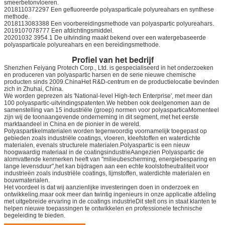
smeerbetonvloeren.
2018110372297 Een gefluoreerde polyasparticale polyureahars en synthese
methode.
2018113083388 Een voorbereidingsmethode van polyaspartic polyureahars.
2019107078777 Een afdichtingsmiddel.
20201032 3954.1 De uitvinding maakt bekend over een watergebaseerde
polyasparticale polyureahars en een bereidingsmethode.
Profiel van het bedrijf
Shenzhen Feiyang Protech Corp., Ltd. is gespecialiseerd in het onderzoeken
en produceren van polyaspartic harsen en de serie nieuwe chemische
producten sinds 2009.ChinaHet R&D-centrum en de productielocatie bevinden
zich in Zhuhai, China.
We worden geprezen als 'National-level High-tech Enterprise', met meer dan
100 polyaspartic-uitvindingspatenten.We hebben ook deelgenomen aan de
samenstelling van 15 industriële (groep) normen voor polyasparticaMomenteel
zijn wij de toonaangevende onderneming in dit segment, met het eerste
marktaandeel in China en de pionier in de wereld.
Polyaspartikelmaterialen worden tegenwoordig voornamelijk toegepast op
gebieden zoals industriële coatings, vloeren, kleefstoffen en waterdichte
materialen, evenals structurele materialen.Polyaspartic is een nieuw
hoogwaardig materiaal in de coatingsindustrieAangezien Polyaspartic de
alomvattende kenmerken heeft van "milieubescherming, energiebesparing en
lange levensduur",het kan bijdragen aan een echte koolstofneutraliteit voor
industrieën zoals industriële coatings, lijmstoffen, waterdichte materialen en
bouwmaterialen.
Het voordeel is dat wij aanzienlijke investeringen doen in onderzoek en
ontwikkeling.maar ook meer dan twintig ingenieurs in onze applicatie afdeling
met uitgebreide ervaring in de coatings industrieDit stelt ons in staat klanten te
helpen nieuwe toepassingen te ontwikkelen en professionele technische
begeleiding te bieden.