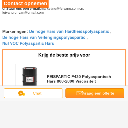
Contact opnemen
of Stuur ons een e-mail:
marketing@feiyang.com.cn,
feiyangjunyan@gmail.com
De hoge Hars van Hardheidspolyaspartic
Markeringen:
,
De hoge Hars van Verlengingspolyaspartic
,
Nul VOC Polyaspartic Hars
Krijg de beste prijs voor
FEISPARTIC F420 Polyaspartisch
Hars 800-2000 Viscositeit
Chat
Vraag een offerte
Doorgaan
aan
Polyaspartichars
Meer