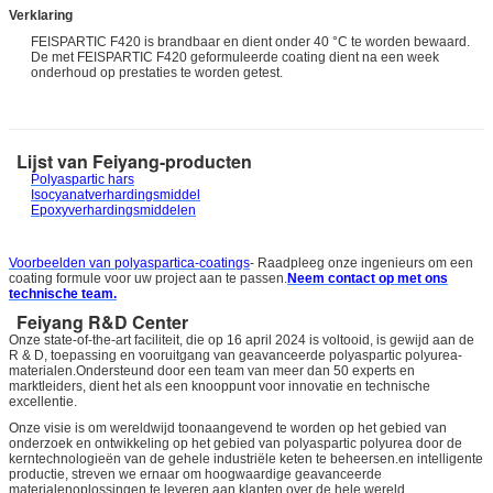
Verklaring
FEISPARTIC F420 is brandbaar en dient onder 40 °C te worden bewaard.
De met FEISPARTIC F420 geformuleerde coating dient na een week
onderhoud op prestaties te worden getest.
Lijst van Feiyang-producten
Polyaspartic hars
Isocyanatverhardingsmiddel
Epoxyverhardingsmiddelen
Voorbeelden van polyaspartica-coatings
- Raadpleeg onze ingenieurs om een
coating formule voor uw project aan te passen.
Neem contact op met ons
technische team.
Feiyang R&D Center
Onze state-of-the-art faciliteit, die op 16 april 2024 is voltooid, is gewijd aan de
R & D, toepassing en vooruitgang van geavanceerde polyaspartic polyurea-
materialen.Ondersteund door een team van meer dan 50 experts en
marktleiders, dient het als een knooppunt voor innovatie en technische
excellentie.
Onze visie is om wereldwijd toonaangevend te worden op het gebied van
onderzoek en ontwikkeling op het gebied van polyaspartic polyurea door de
kerntechnologieën van de gehele industriële keten te beheersen.en intelligente
productie, streven we ernaar om hoogwaardige geavanceerde
materialenoplossingen te leveren aan klanten over de hele wereld.