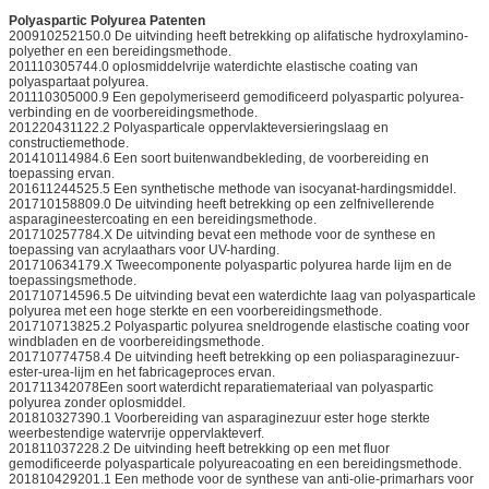
Polyaspartic Polyurea Patenten
200910252150.0 De uitvinding heeft betrekking op alifatische hydroxylamino-
polyether en een bereidingsmethode.
201110305744.0 oplosmiddelvrije waterdichte elastische coating van
polyaspartaat polyurea.
201110305000.9 Een gepolymeriseerd gemodificeerd polyaspartic polyurea-
verbinding en de voorbereidingsmethode.
201220431122.2 Polyasparticale oppervlakteversieringslaag en
constructiemethode.
201410114984.6 Een soort buitenwandbekleding, de voorbereiding en
toepassing ervan.
201611244525.5 Een synthetische methode van isocyanat-hardingsmiddel.
201710158809.0 De uitvinding heeft betrekking op een zelfnivellerende
asparagineestercoating en een bereidingsmethode.
201710257784.X De uitvinding bevat een methode voor de synthese en
toepassing van acrylaathars voor UV-harding.
201710634179.X Tweecomponente polyaspartic polyurea harde lijm en de
toepassingsmethode.
201710714596.5 De uitvinding bevat een waterdichte laag van polyasparticale
polyurea met een hoge sterkte en een voorbereidingsmethode.
201710713825.2 Polyaspartic polyurea sneldrogende elastische coating voor
windbladen en de voorbereidingsmethode.
201710774758.4 De uitvinding heeft betrekking op een poliasparaginezuur-
ester-urea-lijm en het fabricageproces ervan.
201711342078Een soort waterdicht reparatiemateriaal van polyaspartic
polyurea zonder oplosmiddel.
201810327390.1 Voorbereiding van asparaginezuur ester hoge sterkte
weerbestendige watervrije oppervlakteverf.
201811037228.2 De uitvinding heeft betrekking op een met fluor
gemodificeerde polyasparticale polyureacoating en een bereidingsmethode.
201810429201.1 Een methode voor de synthese van anti-olie-primarhars voor