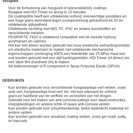
Vastgoed
Voor de formulering van hoogvast of oplosmiddelvrij coatings
Reageer met HDI Trimer en droog in 15 minuten.
De coatingsfilm heeft een uitstekende volheid, evenwichtige prestaties en
een hoge glans.weerstand tegen zoutsproeiHoog gehardheid tot 2H en
uitstekende slijtvastheid.
Uitstekende hechting met ABS, PC, PVC en andere kunststoffen en
verschillende metalen.
FEISPARTIC F420 is uitstekend compatibel met de meeste hydroxy
acrylharsen en cabines.
Het kan niet alleen worden gebruikt met onze elastische verhardingsmiddel
om elastische materialen te maken met uitstekende mechanische
eigenschappen (verlenging 400%,een treksterkte van 25 MPa) maar kan
ook worden gebruikt met een stijf hardingsmiddel, HDI Trimer (of dimer) om
een stijve film (hardheid 2H) te maken.
Als ketenverlenger of R-component in Spray Polyurea Elastic (SPUA).
GEBRUIKEN
Kan worden gebruikt voor verschillende hoogwaardige verf velden, zoals
auto verf, hoogwaardige hout verf, etc. Het kan uiteraard de volheid,
glans,en hardheid van de verffolie en versnellen van het drogen.
Gebruikt voor het maken van anti-corrosiecoatings voor staalconstructies,
oliepijpleidingen en andere lichte of zware anti-corrosie velden.
Kan worden gebruikt voor schuimlandschap, beton waterdicht materiaal en
andere velden.
Kan worden gebruikt voor windblad coating velden, zoals gel coats, putty,
en topcoats.