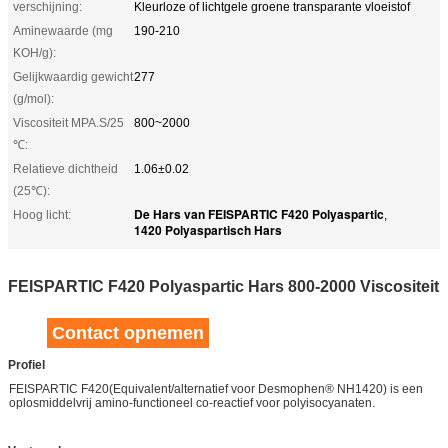
verschijning:
Kleurloze of lichtgele groene transparante vloeistof
Aminewaarde (mg
190-210
KOH/g):
Gelijkwaardig gewicht
277
(g/mol):
Viscositeit MPA.S/25
800~2000
℃:
Relatieve dichtheid
1.06±0.02
(25℃):
De Hars van FEISPARTIC F420 Polyaspartic
Hoog licht:
,
1420 Polyaspartisch Hars
FEISPARTIC F420 Polyaspartic Hars 800-2000 Viscositeit
Contact opnemen
Profiel
FEISPARTIC F420(Equivalent/alternatief voor Desmophen® NH1420) is een
oplosmiddelvrij amino-functioneel co-reactief voor polyisocyanaten.