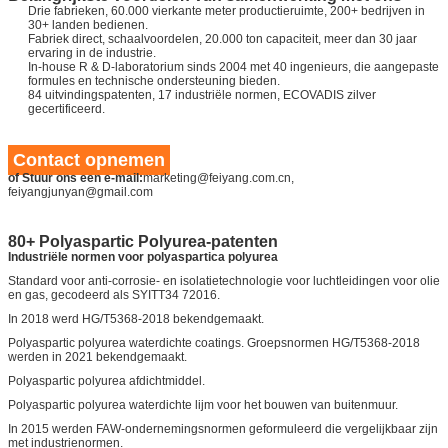
Drie fabrieken, 60.000 vierkante meter productieruimte, 200+ bedrijven in
30+ landen bedienen.
Fabriek direct, schaalvoordelen, 20.000 ton capaciteit, meer dan 30 jaar
ervaring in de industrie.
In-house R & D-laboratorium sinds 2004 met 40 ingenieurs, die aangepaste
formules en technische ondersteuning bieden.
84 uitvindingspatenten, 17 industriële normen, ECOVADIS zilver
gecertificeerd.
Contact opnemen
of Stuur ons een e-mail:
marketing@feiyang.com.cn,
feiyangjunyan@gmail.com
80+ Polyaspartic Polyurea-patenten
Industriële normen voor polyaspartica polyurea
Standard voor anti-corrosie- en isolatietechnologie voor luchtleidingen voor olie
en gas, gecodeerd als SYITT34 72016.
In 2018 werd HG/T5368-2018 bekendgemaakt.
Polyaspartic polyurea waterdichte coatings. Groepsnormen HG/T5368-2018
werden in 2021 bekendgemaakt.
Polyaspartic polyurea afdichtmiddel.
Polyaspartic polyurea waterdichte lijm voor het bouwen van buitenmuur.
In 2015 werden FAW-ondernemingsnormen geformuleerd die vergelijkbaar zijn
met industrienormen.