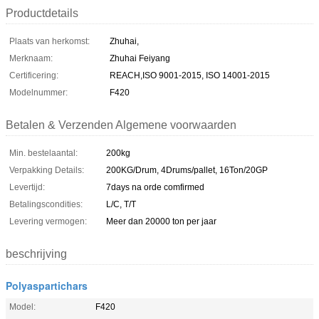
Productdetails
Plaats van herkomst:
Zhuhai,
Merknaam:
Zhuhai Feiyang
Certificering:
REACH,ISO 9001-2015, ISO 14001-2015
Modelnummer:
F420
Betalen & Verzenden Algemene voorwaarden
Min. bestelaantal:
200kg
Verpakking Details:
200KG/Drum, 4Drums/pallet, 16Ton/20GP
Levertijd:
7days na orde comfirmed
Betalingscondities:
L/C, T/T
Levering vermogen:
Meer dan 20000 ton per jaar
beschrijving
Polyaspartichars
Model:
F420