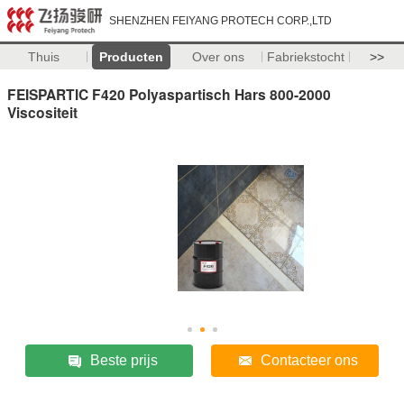
SHENZHEN FEIYANG PROTECH CORP.,LTD
Thuis
Producten
Over ons
Fabriekstocht
>>
FEISPARTIC F420 Polyaspartisch Hars 800-2000
Viscositeit
Beste prijs
Contacteer ons