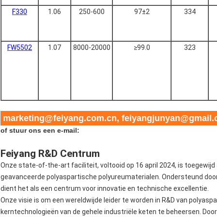
F330
1.06
250-600
97±2
334
FW5502
1.07
8000-20000
≥99.0
323
marketing@feiyang.com.cn, feiyangjunyan@gmail
of stuur ons een e-mail:
Feiyang R&D Centrum
Onze state-of-the-art faciliteit, voltooid op 16 april 2024, is toegewi
geavanceerde polyaspartische polyureumaterialen. Ondersteund door
dient het als een centrum voor innovatie en technische excellentie.
Onze visie is om een wereldwijde leider te worden in R&D van polyasp
kerntechnologieën van de gehele industriële keten te beheersen. Door 