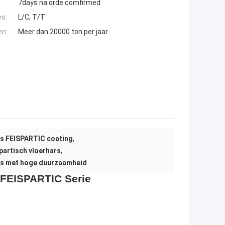
7days na orde comfirmed
es:
L/C, T/T
en:
Meer dan 20000 ton per jaar
rs FEISPARTIC coating
,
partisch vloerhars
,
rs met hoge duurzaamheid
 FEISPARTIC Serie