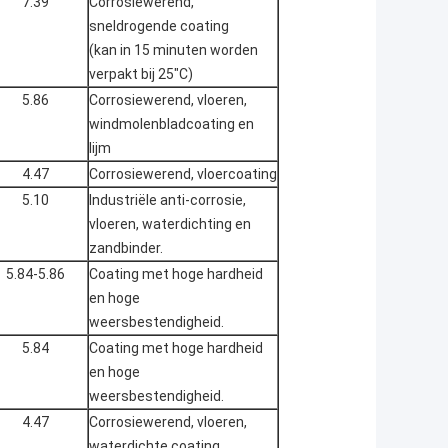
7.39
Corrosiewerend,
sneldrogende coating
(kan in 15 minuten worden
verpakt bij 25"C)
5.86
Corrosiewerend, vloeren,
windmolenbladcoating en
lijm
4.47
Corrosiewerend, vloercoating
5.10
Industriële anti-corrosie,
vloeren, waterdichting en
zandbinder.
5.84-5.86
Coating met hoge hardheid
en hoge
weersbestendigheid.
5.84
Coating met hoge hardheid
en hoge
weersbestendigheid.
4.47
Corrosiewerend, vloeren,
waterdichte coating