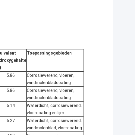
uivalent
Toepassingsgebieden
droxygehalte
)
5.86
Corrosiewerend, vloeren,
windmolenbladcoating
5.86
Corrosiewerend, vloeren,
windmolenbladcoating
6.14
Waterdicht, corrosiewerend,
vloercoating en lijm
6.27
Waterdicht, corrosiewerend,
windmolenblad, vloercoating