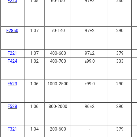
F220
1.05
60-100
97±2
230
F2850
1.07
70-140
97±2
290
F221
1.07
400-600
97±2
379
F424
1.02
400-700
≥99.0
333
F523
1.06
1000-2500
≥99.0
290
F528
1.06
800-2000
96±2
290
F321
1.04
200-600
-
379