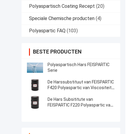
Polyaspartisch Coating Recept
(20)
Speciale Chemische producten
(4)
Polyaspartic FAQ
(103)
BESTE PRODUCTEN
Polyaspartisch Hars FEISPARTIC
Serie
De Harssubstituut van FEISPARTIC
F420 Polyaspartic van Viscositeit
800-2000 van NH1420
De Hars Subsititute van
FEISPARTIC F220 Polyaspartic van
Viscositeit 60-100 van NH1220