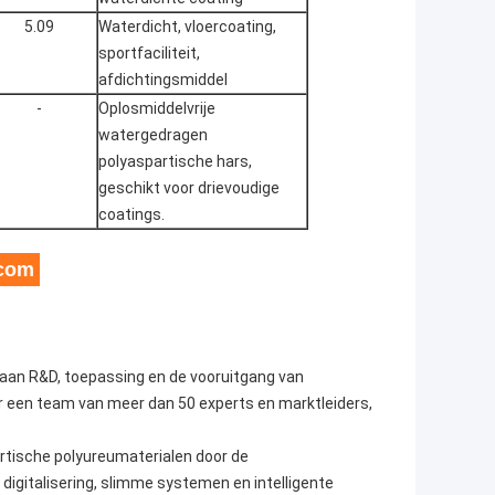
5.09
Waterdicht, vloercoating,
sportfaciliteit,
afdichtingsmiddel
-
Oplosmiddelvrije
watergedragen
polyaspartische hars,
geschikt voor drievoudige
coatings.
.com
jd aan R&D, toepassing en de vooruitgang van
 een team van meer dan 50 experts en marktleiders,
artische polyureumaterialen door de
digitalisering, slimme systemen en intelligente