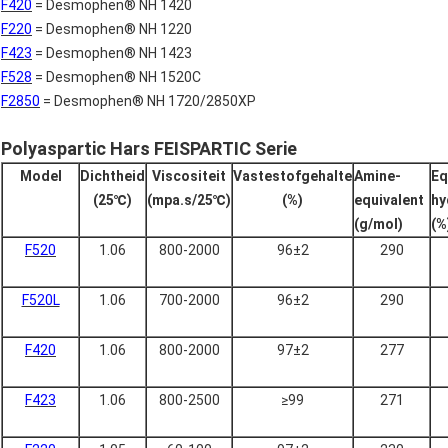
F420
= Desmophen® NH 1420
F220
= Desmophen® NH 1220
F423
= Desmophen® NH 1423
F528
= Desmophen® NH 1520C
F2850
= Desmophen® NH 1720/2850XP
Polyaspartic Hars FEISPARTIC Serie
Model
Dichtheid
Viscositeit
Vastestofgehalte
Amine-
Eq
(25℃)
(mpa.s/25℃)
(%)
equivalent
hy
(g/mol)
(%
F520
1.06
800-2000
96±2
290
F520L
1.06
700-2000
96±2
290
F420
1.06
800-2000
97±2
277
F423
1.06
800-2500
≥99
271