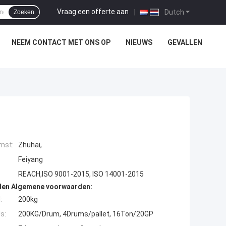
Vraag een offerte aan
|
Dutch
Zoeken
NEEM CONTACT MET ONS OP
NIEUWS
GEVALLEN
mst:
Zhuhai,
Feiyang
REACH,ISO 9001-2015, ISO 14001-2015
den Algemene voorwaarden:
:
200kg
s:
200KG/Drum, 4Drums/pallet, 16Ton/20GP