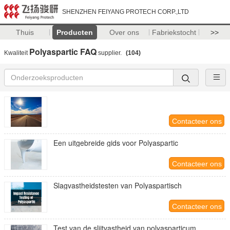
SHENZHEN FEIYANG PROTECH CORP.,LTD
Thuis
Producten
Over ons
Fabriekstocht
>>
Polyaspartic FAQ
Kwaliteit
supplier.
(104)
Contacteer ons
Een uitgebreide gids voor Polyaspartic
Contacteer ons
Slagvastheidstesten van Polyaspartisch
Contacteer ons
Test van de slijtvastheid van polyasparticum