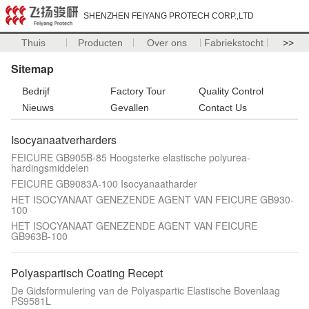
SHENZHEN FEIYANG PROTECH CORP.,LTD
Thuis
Producten
Over ons
Fabriekstocht
>>
Sitemap
Bedrijf
Factory Tour
Quality Control
Nieuws
Gevallen
Contact Us
Isocyanaatverharders
FEICURE GB905B-85 Hoogsterke elastische polyurea-
hardingsmiddelen
FEICURE GB9083A-100 Isocyanaatharder
HET ISOCYANAAT GENEZENDE AGENT VAN FEICURE GB930-
100
HET ISOCYANAAT GENEZENDE AGENT VAN FEICURE
GB963B-100
Polyaspartisch Coating Recept
De Gidsformulering van de Polyaspartic Elastische Bovenlaag
PS9581L