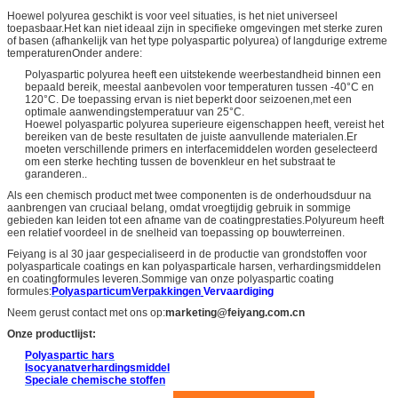
Hoewel polyurea geschikt is voor veel situaties, is het niet universeel
toepasbaar.Het kan niet ideaal zijn in specifieke omgevingen met sterke zuren
of basen (afhankelijk van het type polyaspartic polyurea) of langdurige extreme
temperaturenOnder andere:
Polyaspartic polyurea heeft een uitstekende weerbestandheid binnen een
bepaald bereik, meestal aanbevolen voor temperaturen tussen -40°C en
120°C. De toepassing ervan is niet beperkt door seizoenen,met een
optimale aanwendingstemperatuur van 25°C.
Hoewel polyaspartic polyurea superieure eigenschappen heeft, vereist het
bereiken van de beste resultaten de juiste aanvullende materialen.Er
moeten verschillende primers en interfacemiddelen worden geselecteerd
om een sterke hechting tussen de bovenkleur en het substraat te
garanderen..
Als een chemisch product met twee componenten is de onderhoudsduur na
aanbrengen van cruciaal belang, omdat vroegtijdig gebruik in sommige
gebieden kan leiden tot een afname van de coatingprestaties.Polyureum heeft
een relatief voordeel in de snelheid van toepassing op bouwterreinen.
Feiyang is al 30 jaar gespecialiseerd in de productie van grondstoffen voor
polyasparticale coatings en kan polyasparticale harsen, verhardingsmiddelen
en coatingformules leveren.Sommige van onze polyaspartic coating
formules:
Polyasparticum
Verpakkingen
Vervaardiging
Neem gerust contact met ons op:
marketing@feiyang.com.cn
Onze productlijst:
Polyaspartic hars
Isocyanatverhardingsmiddel
Speciale chemische stoffen