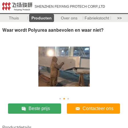
SHENZHEN FEIYANG PROTECH CORP.,LTD
Thuis
Producten
Over ons
Fabriekstocht
>>
Waar wordt Polyurea aanbevolen en waar niet?
Beste prijs
Contacteer ons
Productdetails