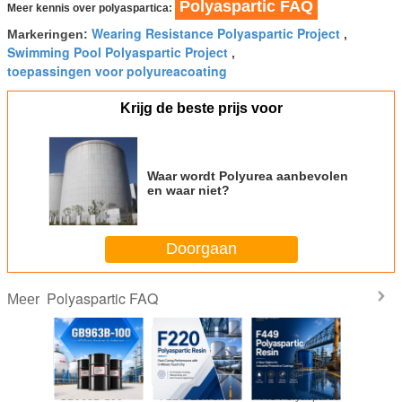
Polyaspartic FAQ
Meer kennis over polyaspartica:
Wearing Resistance Polyaspartic Project
Markeringen:
,
Swimming Pool Polyaspartic Project
,
toepassingen voor polyureacoating
Krijg de beste prijs voor
Waar wordt Polyurea aanbevolen
en waar niet?
Doorgaan
Polyaspartic FAQ
Meer
: Zelf-
GB963B-100 —
F220: Een snel
F449 Polyaspartic
F423 —