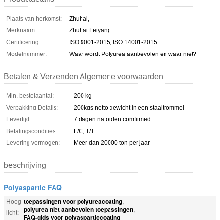
Plaats van herkomst:
Zhuhai,
Merknaam:
Zhuhai Feiyang
Certificering:
ISO 9001-2015, ISO 14001-2015
Modelnummer:
Waar wordt Polyurea aanbevolen en waar niet?
Betalen & Verzenden Algemene voorwaarden
Min. bestelaantal:
200 kg
Verpakking Details:
200kgs netto gewicht in een staaltrommel
Levertijd:
7 dagen na orden comfirmed
Betalingscondities:
L/C, T/T
Levering vermogen:
Meer dan 20000 ton per jaar
beschrijving
Polyaspartic FAQ
toepassingen voor polyureacoating
Hoog
,
polyurea niet aanbevolen toepassingen
,
licht:
FAQ-gids voor polyasparticcoating