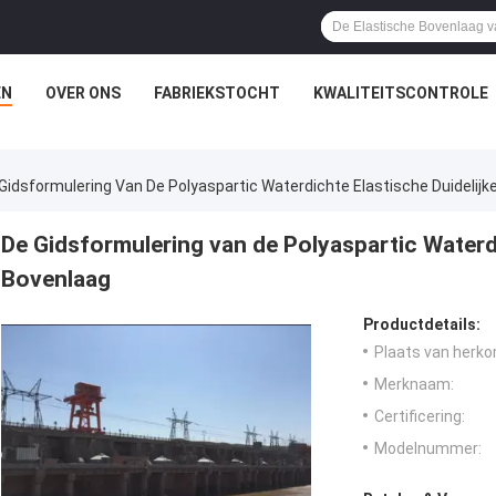
EN
OVER ONS
FABRIEKSTOCHT
KWALITEITSCONTROLE
Gidsformulering Van De Polyaspartic Waterdichte Elastische Duidelijk
De Gidsformulering van de Polyaspartic Waterdi
Bovenlaag
Productdetails:
Plaats van herko
Merknaam:
Certificering:
Modelnummer: