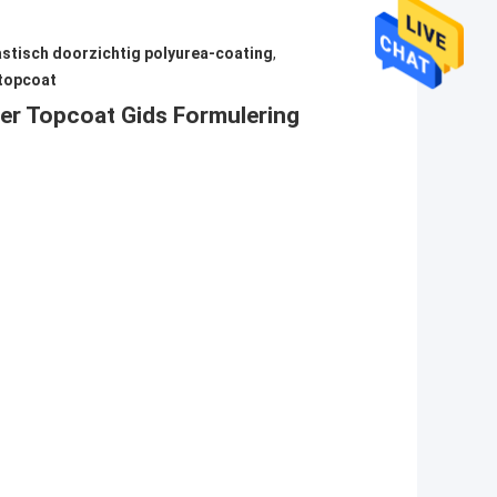
astisch doorzichtig polyurea-coating
,
 topcoat
der Topcoat Gids Formulering