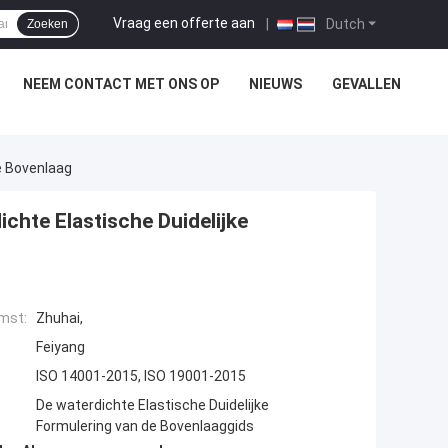
Vraag een offerte aan
|
Dutch
Zoeken
NEEM CONTACT MET ONS OP
NIEUWS
GEVALLEN
e Bovenlaag
chte Elastische Duidelijke
mst:
Zhuhai,
Feiyang
ISO 14001-2015, ISO 19001-2015
De waterdichte Elastische Duidelijke
Formulering van de Bovenlaaggids