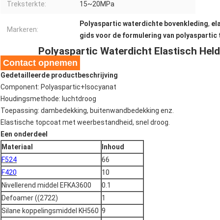
Treksterkte:
15~20MPa
Polyaspartic waterdichte bovenkleding
,
el
Markeren:
gids voor de formulering van polyaspartic
Polyaspartic Waterdicht Elastisch Hel
Contact opnemen
Gedetailleerde productbeschrijving
Component: Polyaspartic+Isocyanat
Houdingsmethode: luchtdroog
Toepassing: dambedekking, buitenwandbedekking enz.
Elastische topcoat met weerbestandheid, snel droog.
Een onderdeel
Materiaal
Inhoud
F524
66
F420
10
Nivellerend middel EFKA3600
0.1
Defoamer ((2722)
1
Silane koppelingsmiddel KH560
9