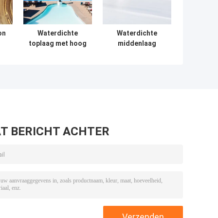
on
Waterdichte
Waterdichte
toplaag met hoog
middenlaag
e
vaste stofgehalte -
transparant -
ing
Polyasparagine
Polyaspartic
coatingformulering
coatingformulering
T BERICHT ACHTER