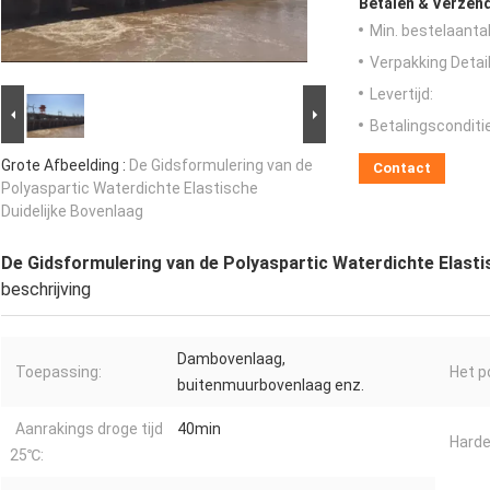
Betalen & Verzen
Min. bestelaantal
Verpakking Detail
Levertijd:
Betalingsconditi
Grote Afbeelding :
De Gidsformulering van de
Contact
Polyaspartic Waterdichte Elastische
Duidelijke Bovenlaag
De Gidsformulering van de Polyaspartic Waterdichte Elasti
beschrijving
Dambovenlaag,
Toepassing:
Het p
buitenmuurbovenlaag enz.
Aanrakings droge tijd
40min
Harde
25℃: