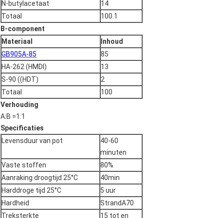
N-butylacetaat
14
Totaal
100.1
B-component
Materiaal
Inhoud
GB905A-85
85
HA-262 (HMDI)
13
S-90 ((HDT)
2
Totaal
100
Verhouding
A:B =1:1
Specificaties
Levensduur van pot
40-60
minuten
Vaste stoffen
80%
Aanraking droogtijd 25°C
40min
Harddroge tijd 25°C
5 uur
Hardheid
StrandA70
Treksterkte
15 tot en