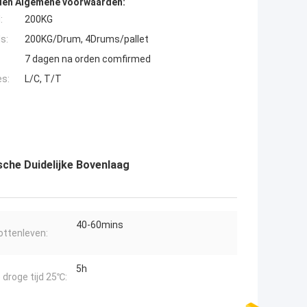
den Algemene voorwaarden:
:
200KG
s:
200KG/Drum, 4Drums/pallet
7 dagen na orden comfirmed
es:
L/C, T/T
sche Duidelijke Bovenlaag
40-60mins
ottenleven:
5h
 droge tijd 25℃: