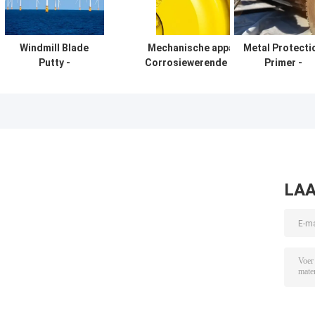
Windmill Blade
Mechanische apparatuur
Metal Protecti
Putty -
Corrosiewerende primer -
Primer -
Polyasparagine
Polyasparaginecoatingformulering
Polyasparagin
coatingformulering
coatingformuler
LAA